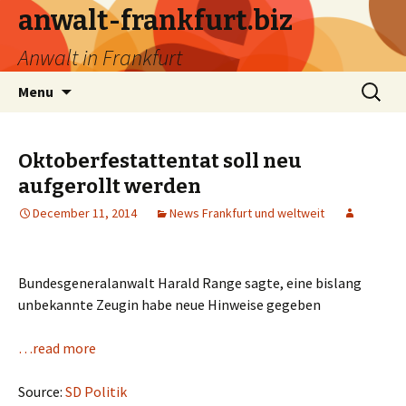
anwalt-frankfurt.biz
Anwalt in Frankfurt
Skip
Search
Menu
to
for:
content
Oktoberfestattentat soll neu
aufgerollt werden
December 11, 2014
News Frankfurt und weltweit
Bundesgeneralanwalt Harald Range sagte, eine bislang
unbekannte Zeugin habe neue Hinweise gegeben
…read more
Source:
SD Politik