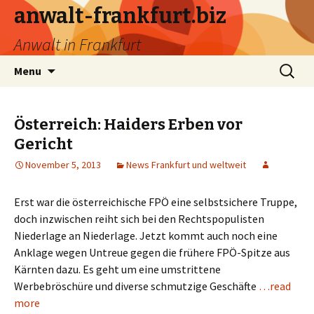
anwalt-frankfurt.biz
Anwalt in Frankfurt
Skip
Search
Menu
to
for:
content
Österreich: Haiders Erben vor
Gericht
November 5, 2013
News Frankfurt und weltweit
Erst war die österreichische FPÖ eine selbstsichere Truppe,
doch inzwischen reiht sich bei den Rechtspopulisten
Niederlage an Niederlage. Jetzt kommt auch noch eine
Anklage wegen Untreue gegen die frühere FPÖ-Spitze aus
Kärnten dazu. Es geht um eine umstrittene
Werbebröschüre und diverse schmutzige Geschäfte
…read
more