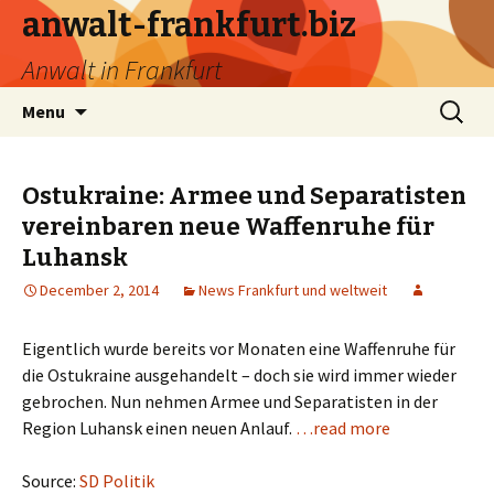
anwalt-frankfurt.biz
Anwalt in Frankfurt
Skip
Search
Menu
to
for:
content
Ostukraine: Armee und Separatisten
vereinbaren neue Waffenruhe für
Luhansk
December 2, 2014
News Frankfurt und weltweit
Eigentlich wurde bereits vor Monaten eine Waffenruhe für
die Ostukraine ausgehandelt – doch sie wird immer wieder
gebrochen. Nun nehmen Armee und Separatisten in der
Region Luhansk einen neuen Anlauf.
…read more
Source:
SD Politik