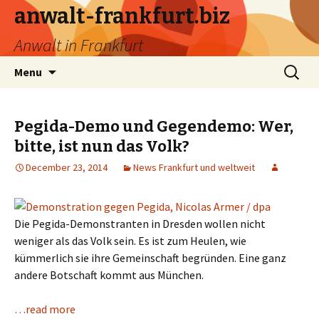
anwalt-frankfurt.biz
Anwalt in Frankfurt
Skip
Search
Menu
to
for:
content
Pegida-Demo und Gegendemo: Wer,
bitte, ist nun das Volk?
December 23, 2014
News Frankfurt und weltweit
Die Pegida-Demonstranten in Dresden wollen nicht
weniger als das Volk sein. Es ist zum Heulen, wie
kümmerlich sie ihre Gemeinschaft begründen. Eine ganz
andere Botschaft kommt aus München.
…read more