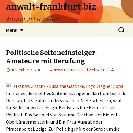
anwalt-frankfurt.biz
Anwalt in Frankfurt
Skip
Search
Menu
to
for:
content
Politische Seiteneinsteiger:
Amateure mit Berufung
November 3, 2013
News Frankfurt und weltweit
Immer wieder zieht es Seiteneinsteiger in den Politbetrieb.
Dort wollen sie alles anders machen. Viele scheitern, weil
ihr Selbstbewusstsein größer ist als ihre Kenntnis der
Realität. Das Beispiel von Susanne Gaschke, der Kieler Ex-
Oberbürgermeisterin und Ein-Frau-Ausgabe der
Piratenpartei, zeigt: Zur Politik gehört der Streit um die