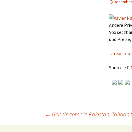
December 
Andere Pri
Vox setzt a
und Preise,
…read mor
Source:
SD 
←
Geiselnahme in Pakistan: Taliban t
Post