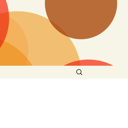
Search
for: