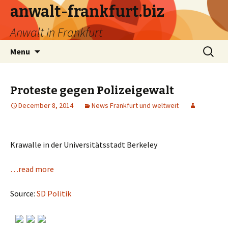
anwalt-frankfurt.biz
Anwalt in Frankfurt
Skip
Search
Menu
to
for:
content
Proteste gegen Polizeigewalt
December 8, 2014
News Frankfurt und weltweit
Krawalle in der Universitätsstadt Berkeley
…read more
Source:
SD Politik