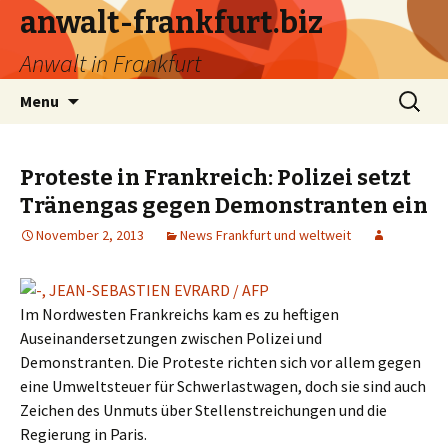
anwalt-frankfurt.biz
Anwalt in Frankfurt
Skip
Search
Menu
to
for:
content
Proteste in Frankreich: Polizei setzt
Tränengas gegen Demonstranten ein
November 2, 2013
News Frankfurt und weltweit
Im Nordwesten Frankreichs kam es zu heftigen
Auseinandersetzungen zwischen Polizei und
Demonstranten. Die Proteste richten sich vor allem gegen
eine Umweltsteuer für Schwerlastwagen, doch sie sind auch
Zeichen des Unmuts über Stellenstreichungen und die
Regierung in Paris.