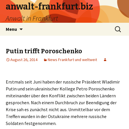
anwalt-frankfurt.biz
Anwalt in Frankfurt
Skip
Search
Menu
to
for:
content
Putin trifft Poroschenko
August 26, 2014
News Frankfurt und weltweit
Erstmals seit Juni haben der russische Präsident Wladimir
Putin und sein ukrainischer Kollege Petro Poroschenko
miteinander über den Konflikt zwischen beiden Ländern
gesprochen. Nach einem Durchbruch zur Beendigung der
Krise sah es zunächst nicht aus. Unmittelbar vor dem
Treffen wurden in der Ostukraine mehrere russische
Soldaten festgenommen.