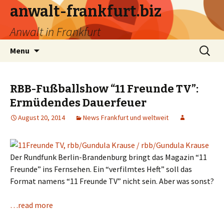
anwalt-frankfurt.biz
Anwalt in Frankfurt
Skip
Search
Menu
to
for:
content
RBB-Fußballshow “11 Freunde TV”:
Ermüdendes Dauerfeuer
August 20, 2014
News Frankfurt und weltweit
Der Rundfunk Berlin-Brandenburg bringt das Magazin “11
Freunde” ins Fernsehen. Ein “verfilmtes Heft” soll das
Format namens “11 Freunde TV” nicht sein. Aber was sonst?
…read more