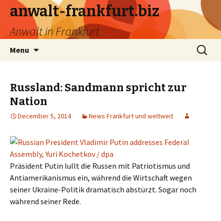
anwalt-frankfurt.biz
Anwalt in Frankfurt
Skip
Search
Menu
to
for:
content
Russland: Sandmann spricht zur
Nation
December 5, 2014
News Frankfurt und weltweit
Präsident Putin lullt die Russen mit Patriotismus und
Antiamerikanismus ein, während die Wirtschaft wegen
seiner Ukraine-Politik dramatisch abstürzt. Sogar noch
während seiner Rede.