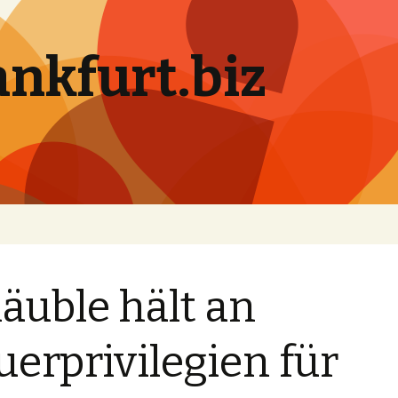
ankfurt.biz
äuble hält an
uerprivilegien für