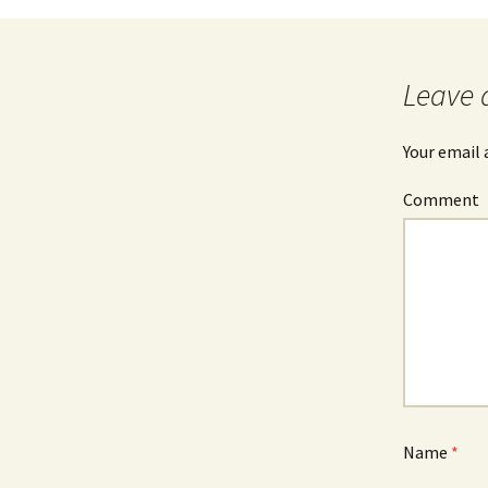
Post
navigation
Leave 
Your email 
Comment
Name
*