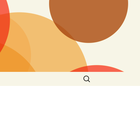
Search
for: