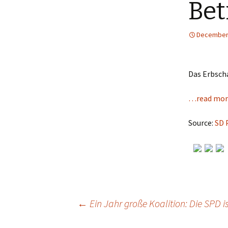
Bet
December 
Das Erbscha
…read mor
Source:
SD 
←
Ein Jahr große Koalition: Die SPD i