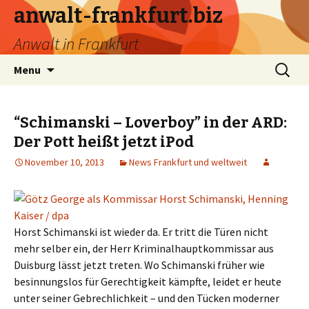
anwalt-frankfurt.biz
Anwalt in Frankfurt
Skip
Search
Menu
to
for:
content
“Schimanski – Loverboy” in der ARD:
Der Pott heißt jetzt iPod
November 10, 2013
News Frankfurt und weltweit
Horst Schimanski ist wieder da. Er tritt die Türen nicht
mehr selber ein, der Herr Kriminalhauptkommissar aus
Duisburg lässt jetzt treten. Wo Schimanski früher wie
besinnungslos für Gerechtigkeit kämpfte, leidet er heute
unter seiner Gebrechlichkeit – und den Tücken moderner