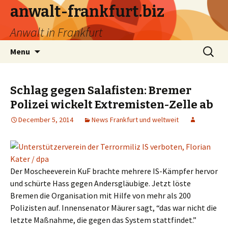
anwalt-frankfurt.biz
Anwalt in Frankfurt
Skip
Search
Menu
to
for:
content
Schlag gegen Salafisten: Bremer
Polizei wickelt Extremisten-Zelle ab
December 5, 2014
News Frankfurt und weltweit
Der Moscheeverein KuF brachte mehrere IS-Kämpfer hervor
und schürte Hass gegen Andersgläubige. Jetzt löste
Bremen die Organisation mit Hilfe von mehr als 200
Polizisten auf. Innensenator Mäurer sagt, “das war nicht die
letzte Maßnahme, die gegen das System stattfindet.”