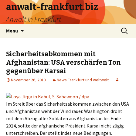
anwalt-frankfurt.biz
Anwalt in Frankfurt
Skip
Search
Menu
to
for:
content
Sicherheitsabkommen mit
Afghanistan: USA verschärfen Ton
gegenüber Karsai
November 26, 2013
News Frankfurt und weltweit
Im Streit über das Sicherheitsabkommen zwischen den USA
und Afghanistan weht der Wind rauer. Washington droht
mit dem Abzug aller Soldaten aus Afghanistan bis Ende
2014, sollte der afghanische Präsident Karsai nicht zügig
unterschreiben. Der stellt indes neue Bedingungen.