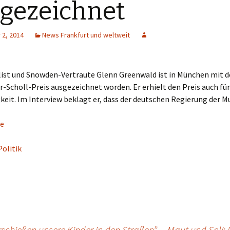
gezeichnet
2, 2014
News Frankfurt und weltweit
list und Snowden-Vertraute Glenn Greenwald ist in München mit 
-Scholl-Preis ausgezeichnet worden. Er erhielt den Preis auch für
keit. Im Interview beklagt er, dass der deutschen Regierung der Mu
e
Politik
rschießen unsere Kinder in den Straßen”
Maut und Soli: 