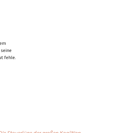
dem
 seine
t fehle.
Die Steuerlüge der großen Koalition
→