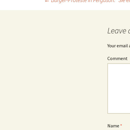
Post
navigation
Leave 
Your email 
Comment
Name
*