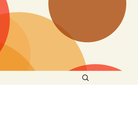
Search
for: