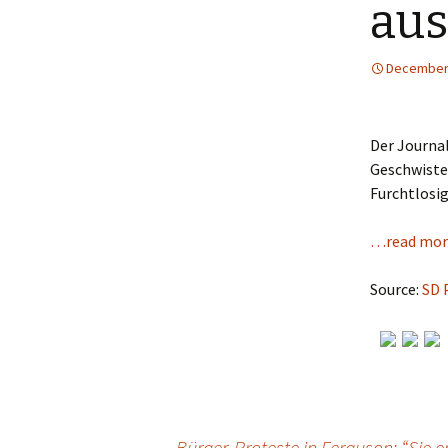
aus
December 
Der Journa
Geschwister
Furchtlosig
…read mor
Source:
SD 
←
Bürger-Proteste in Ferguson: “Sie e