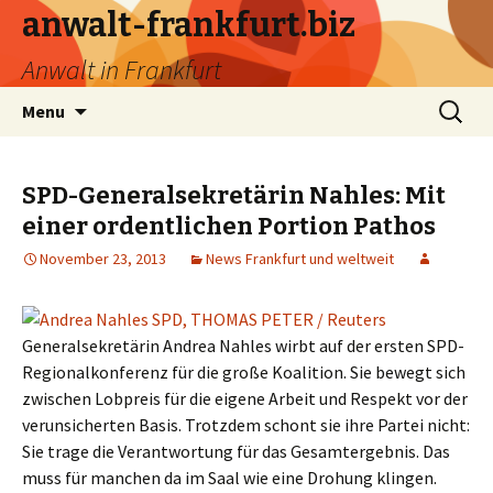
anwalt-frankfurt.biz
Anwalt in Frankfurt
Skip
Search
Menu
to
for:
content
SPD-Generalsekretärin Nahles: Mit
einer ordentlichen Portion Pathos
November 23, 2013
News Frankfurt und weltweit
Generalsekretärin Andrea Nahles wirbt auf der ersten SPD-
Regionalkonferenz für die große Koalition. Sie bewegt sich
zwischen Lobpreis für die eigene Arbeit und Respekt vor der
verunsicherten Basis. Trotzdem schont sie ihre Partei nicht:
Sie trage die Verantwortung für das Gesamtergebnis. Das
muss für manchen da im Saal wie eine Drohung klingen.