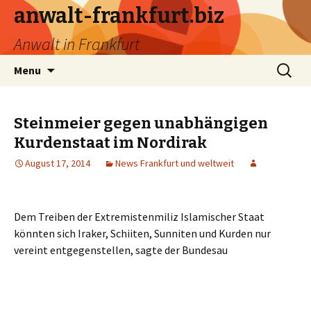
anwalt-frankfurt.biz
Anwalt in Frankfurt
Skip
Search
Menu
to
for:
content
Steinmeier gegen unabhängigen
Kurdenstaat im Nordirak
August 17, 2014
News Frankfurt und weltweit
Dem Treiben der Extremistenmiliz Islamischer Staat
könnten sich Iraker, Schiiten, Sunniten und Kurden nur
vereint entgegenstellen, sagte der Bundesau