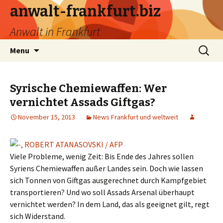
anwalt-frankfurt.biz
Anwalt in Frankfurt
Skip
Search
Menu
to
for:
content
Syrische Chemiewaffen: Wer
vernichtet Assads Giftgas?
November 15, 2013
News Frankfurt und weltweit
Viele Probleme, wenig Zeit: Bis Ende des Jahres sollen
Syriens Chemiewaffen außer Landes sein. Doch wie lassen
sich Tonnen von Giftgas ausgerechnet durch Kampfgebiet
transportieren? Und wo soll Assads Arsenal überhaupt
vernichtet werden? In dem Land, das als geeignet gilt, regt
sich Widerstand.