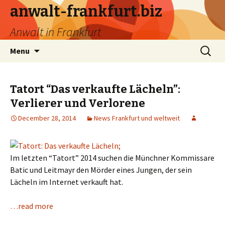
anwalt-frankfurt.biz
Anwalt in Frankfurt
Skip
Search
Menu
to
for:
content
Tatort “Das verkaufte Lächeln”:
Verlierer und Verlorene
December 28, 2014
News Frankfurt und weltweit
Im letzten “Tatort” 2014 suchen die Münchner Kommissare
Batic und Leitmayr den Mörder eines Jungen, der sein
Lächeln im Internet verkauft hat.
…read more