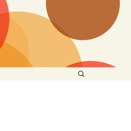
Search
for: