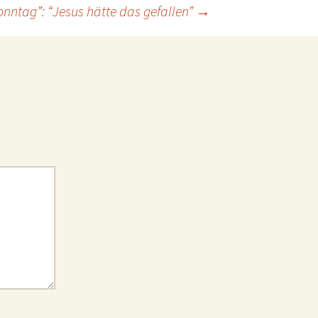
nntag”: “Jesus hätte das gefallen”
→