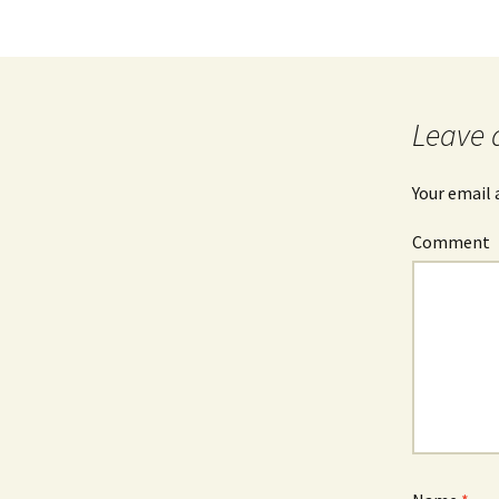
Post
navigation
Leave 
Your email 
Comment