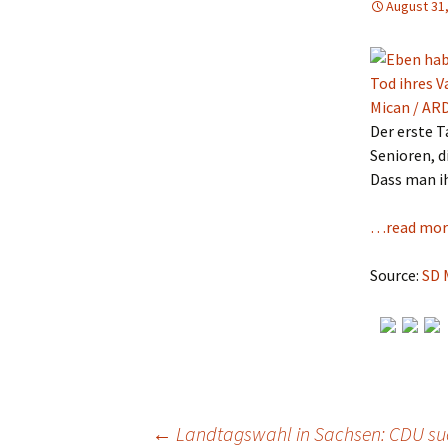
August 31
Der erste 
Senioren, d
Dass man ih
…read mor
Source:
SD 
←
Landtagswahl in Sachsen: CDU su