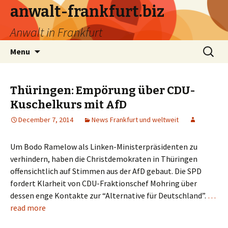
anwalt-frankfurt.biz
Anwalt in Frankfurt
Skip
Search
Menu
to
for:
content
Thüringen: Empörung über CDU-
Kuschelkurs mit AfD
December 7, 2014
News Frankfurt und weltweit
Um Bodo Ramelow als Linken-Ministerpräsidenten zu
verhindern, haben die Christdemokraten in Thüringen
offensichtlich auf Stimmen aus der AfD gebaut. Die SPD
fordert Klarheit von CDU-Fraktionschef Mohring über
dessen enge Kontakte zur “Alternative für Deutschland”.
…
read more