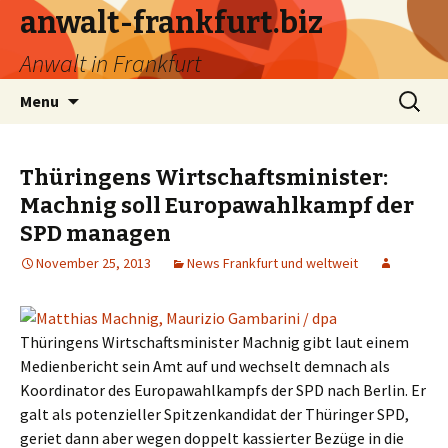
anwalt-frankfurt.biz
Anwalt in Frankfurt
Skip
Search
Menu
to
for:
content
Thüringens Wirtschaftsminister:
Machnig soll Europawahlkampf der
SPD managen
November 25, 2013
News Frankfurt und weltweit
Thüringens Wirtschaftsminister Machnig gibt laut einem
Medienbericht sein Amt auf und wechselt demnach als
Koordinator des Europawahlkampfs der SPD nach Berlin. Er
galt als potenzieller Spitzenkandidat der Thüringer SPD,
geriet dann aber wegen doppelt kassierter Bezüge in die