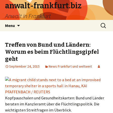
anwalt-frankfurt.biz
Anwalt in Frankfurt
Skip
Search
Menu
to
for:
content
Treffen von Bund und Ländern:
Worum es beim Flüchtlingsgipfel
geht
September 24, 2015
News Frankfurt und weltweit
Kopfpauschalen und Gesundheitskarten: Bund und Länder
beraten im Kanzleramt über die Flüchtlingspolitik. Die
wichtigsten Streitfragen im Überblick.