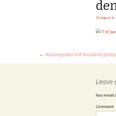
de
August 4,
←
Rüstungsdeal mit Russland gesto
Post
navigation
Leave 
Your email 
Comment