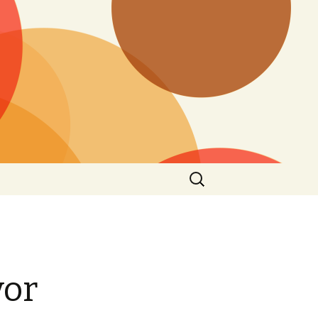
Search
for:
vor