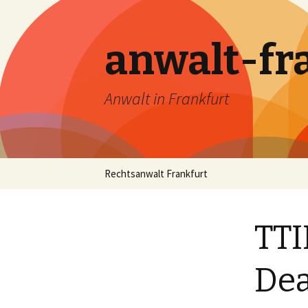
anwalt-fr
Anwalt in Frankfurt
Skip
Rechtsanwalt Frankfurt
to
content
TTI
Dea