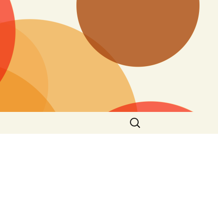
Search
for: