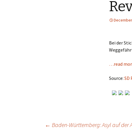
Rev
December 
Bei der St
Weggefährt
…read mor
Source:
SD 
←
Baden-Württemberg: Asyl auf der 