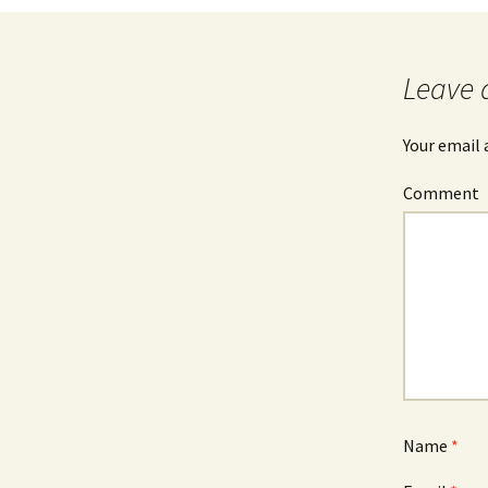
Post
navigation
Leave 
Your email 
Comment
Name
*