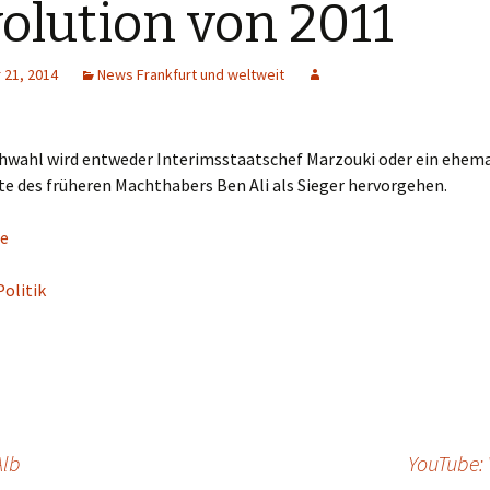
olution von 2011
21, 2014
News Frankfurt und weltweit
ichwahl wird entweder Interimsstaatschef Marzouki oder ein ehema
e des früheren Machthabers Ben Ali als Sieger hervorgehen.
e
Politik
Alb
YouTube: 