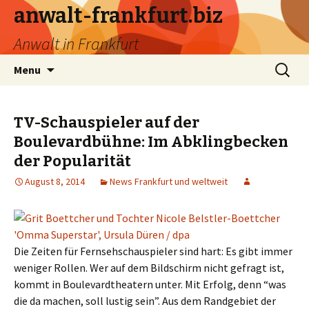
anwalt-frankfurt.biz
Anwalt in Frankfurt
Skip
Search
Menu
to
for:
content
TV-Schauspieler auf der
Boulevardbühne: Im Abklingbecken
der Popularität
August 8, 2014
News Frankfurt und weltweit
Die Zeiten für Fernsehschauspieler sind hart: Es gibt immer
weniger Rollen. Wer auf dem Bildschirm nicht gefragt ist,
kommt in Boulevardtheatern unter. Mit Erfolg, denn “was
die da machen, soll lustig sein”. Aus dem Randgebiet der