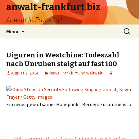
anwalt-frankfurt.biz
Anwalt in Frankfurt
Skip
Search
Menu
to
for:
content
Uiguren in Westchina: Todeszahl
nach Unruhen steigt auf fast 100
August 3, 2014
News Frankfurt und weltweit
Ein neuer gewaltsamer Höhepunkt: Bei dem Zusammensto
←
Selbstmordattentat: Deutscher Islamist soll im