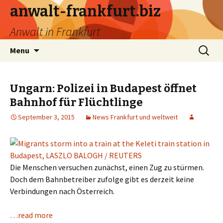
anwalt-frankfurt.biz
Anwalt in Frankfurt
Skip
Search
Menu
to
for:
content
Ungarn: Polizei in Budapest öffnet
Bahnhof für Flüchtlinge
September 3, 2015
News Frankfurt und weltweit
Die Menschen versuchen zunächst, einen Zug zu stürmen.
Doch dem Bahnbetreiber zufolge gibt es derzeit keine
Verbindungen nach Österreich.
…read more