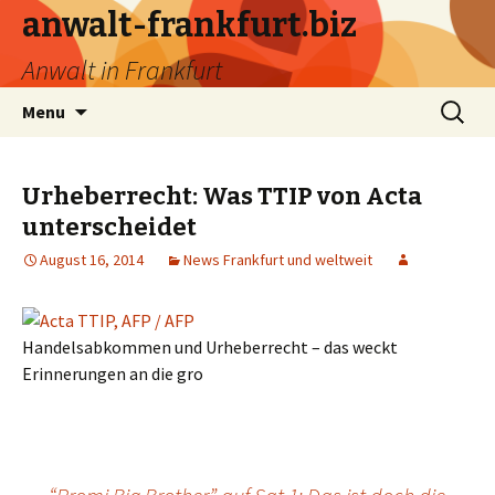
anwalt-frankfurt.biz
Anwalt in Frankfurt
Skip
Search
Menu
to
for:
content
Urheberrecht: Was TTIP von Acta
unterscheidet
August 16, 2014
News Frankfurt und weltweit
Handelsabkommen und Urheberrecht – das weckt
Erinnerungen an die gro