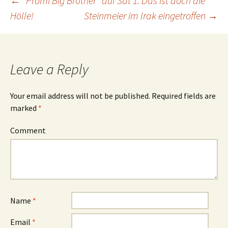
←
“Promi Big Brother” auf Sat 1: Das ist doch die
Hölle!
Steinmeier im Irak eingetroffen
→
Post
navigation
Leave a Reply
Your email address will not be published.
Required fields are
marked
*
Comment
Name
*
Email
*