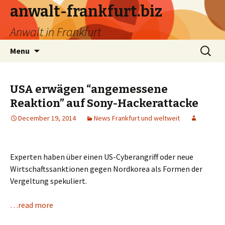
anwalt-frankfurt.biz
Anwalt in Frankfurt
Skip
Search
Menu
to
for:
content
USA erwägen “angemessene
Reaktion” auf Sony-Hackerattacke
December 19, 2014
News Frankfurt und weltweit
Experten haben über einen US-Cyberangriff oder neue
Wirtschaftssanktionen gegen Nordkorea als Formen der
Vergeltung spekuliert.
…read more