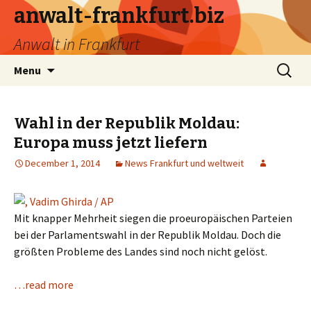
anwalt-frankfurt.biz
Anwalt in Frankfurt
Skip
Search
Menu
to
for:
content
Wahl in der Republik Moldau:
Europa muss jetzt liefern
December 1, 2014
News Frankfurt und weltweit
Mit knapper Mehrheit siegen die proeuropäischen Parteien
bei der Parlamentswahl in der Republik Moldau. Doch die
größten Probleme des Landes sind noch nicht gelöst.
…read more