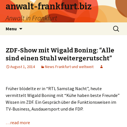
anwalt-frankfurt.biz
Anwalt in Frankfurt
Skip
Search
Menu
to
for:
content
ZDF-Show mit Wigald Boning: “Alle
sind einen Stuhl weitergerutscht”
August 1, 2014
News Frankfurt und weltweit
Früher blödelte er in “RTL Samstag Nacht”, heute
vermittelt Wigald Boning mit “Kühe haben beste Freunde”
Wissen im ZDF. Ein Gespräch über die Funktionsweisen im
TV-Business, Ausdauersport und die FDP.
…read more