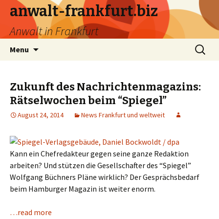
anwalt-frankfurt.biz
Anwalt in Frankfurt
Skip
Search
Menu
to
for:
content
Zukunft des Nachrichtenmagazins:
Rätselwochen beim “Spiegel”
August 24, 2014
News Frankfurt und weltweit
Kann ein Chefredakteur gegen seine ganze Redaktion
arbeiten? Und stützen die Gesellschafter des “Spiegel”
Wolfgang Büchners Pläne wirklich? Der Gesprächsbedarf
beim Hamburger Magazin ist weiter enorm.
…read more