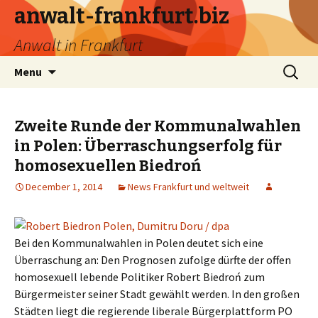
anwalt-frankfurt.biz
Anwalt in Frankfurt
Skip
Search
Menu
to
for:
content
Zweite Runde der Kommunalwahlen
in Polen: Überraschungserfolg für
homosexuellen Biedroń
December 1, 2014
News Frankfurt und weltweit
Bei den Kommunalwahlen in Polen deutet sich eine
Überraschung an: Den Prognosen zufolge dürfte der offen
homosexuell lebende Politiker Robert Biedroń zum
Bürgermeister seiner Stadt gewählt werden. In den großen
Städten liegt die regierende liberale Bürgerplattform PO