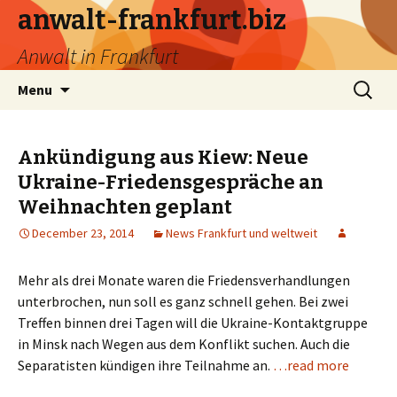
anwalt-frankfurt.biz
Anwalt in Frankfurt
Skip
Search
Menu
to
for:
content
Ankündigung aus Kiew: Neue
Ukraine-Friedensgespräche an
Weihnachten geplant
December 23, 2014
News Frankfurt und weltweit
Mehr als drei Monate waren die Friedensverhandlungen
unterbrochen, nun soll es ganz schnell gehen. Bei zwei
Treffen binnen drei Tagen will die Ukraine-Kontaktgruppe
in Minsk nach Wegen aus dem Konflikt suchen. Auch die
Separatisten kündigen ihre Teilnahme an.
…read more