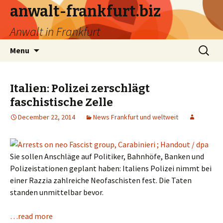
anwalt-frankfurt.biz
Anwalt in Frankfurt
Skip
Search
Menu
to
for:
content
Italien: Polizei zerschlägt
faschistische Zelle
December 22, 2014
News Frankfurt und weltweit
Sie sollen Anschläge auf Politiker, Bahnhöfe, Banken und
Polizeistationen geplant haben: Italiens Polizei nimmt bei
einer Razzia zahlreiche Neofaschisten fest. Die Taten
standen unmittelbar bevor.
…read more