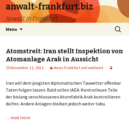
anwalt-frankfurt.biz
Anwalt in Frankfurt
Skip
Search
Menu
to
for:
content
Atomstreit: Iran stellt Inspektion von
Atomanlage Arak in Aussicht
November 12, 2013
News Frankfurt und weltweit
Iran will dem jüngsten diplomatischen Tauwetter offenbar
Taten folgen lassen. Bald sollen IAEA-Kontrolleure Teile
der bislang verschlossenen Atomfabrik Arak kontrollieren
dürfen. Andere Anlagen bleiben jedoch weiter tabu.
…read more