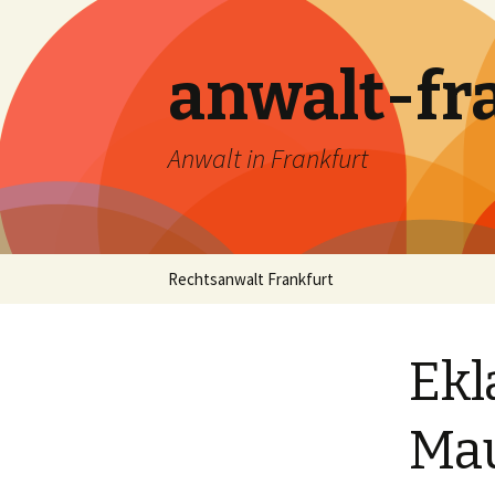
anwalt-fr
Anwalt in Frankfurt
Skip
Rechtsanwalt Frankfurt
to
content
Ekl
Ma