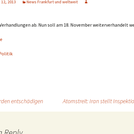
12, 2013
News Frankfurt und weltweit
 Verhandlungen ab. Nun soll am 18. November weiterverhandelt w
e
Politik
urden entschädigen
Atomstreit: Iran stellt Inspek
a Reply