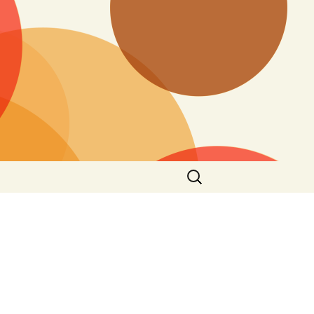
Search
for: