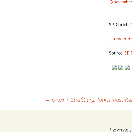
November 
SPD bricht
…read mor
Source:
SD 
←
Urteil in Straßburg: Türkei muss K
Post
Leave 