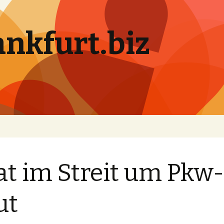
ankfurt.biz
at im Streit um Pkw-
ut