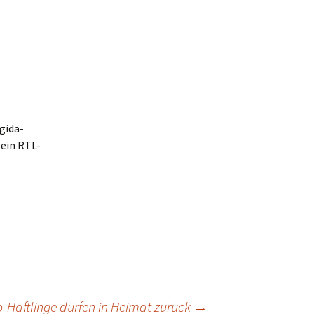
gida-
 ein RTL-
-Häftlinge dürfen in Heimat zurück
→