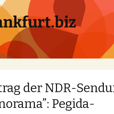
ankfurt.biz
trag der NDR-Send
norama”: Pegida-