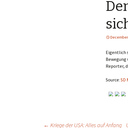
Dem
sic
December 
Eigentlich
Bewegung wi
Reporter, d
Source:
SD 
←
Kriege der USA: Alles auf Anfang