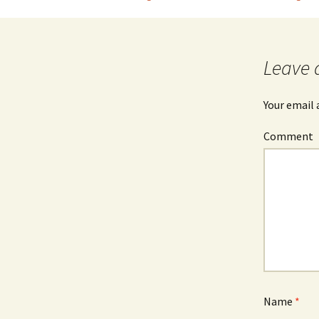
Post
navigation
Leave 
Your email 
Comment
Name
*