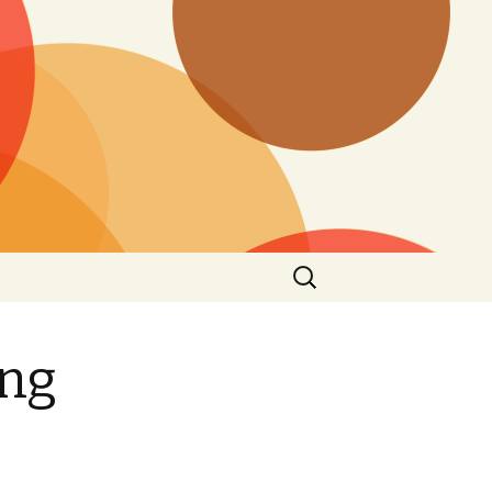
Search
for:
ung