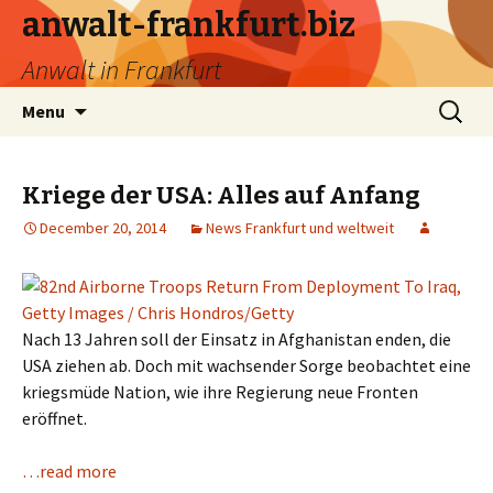
anwalt-frankfurt.biz
Anwalt in Frankfurt
Skip
Search
Menu
to
for:
content
Kriege der USA: Alles auf Anfang
December 20, 2014
News Frankfurt und weltweit
Nach 13 Jahren soll der Einsatz in Afghanistan enden, die
USA ziehen ab. Doch mit wachsender Sorge beobachtet eine
kriegsmüde Nation, wie ihre Regierung neue Fronten
eröffnet.
…read more