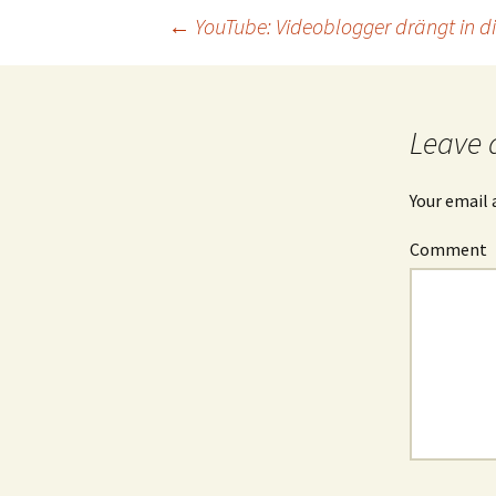
←
YouTube: Videoblogger drängt in die
Post
navigation
Leave 
Your email 
Comment