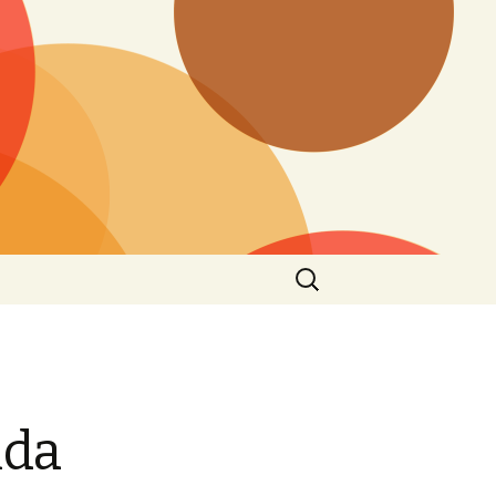
Search
for:
ida