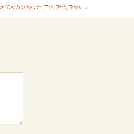
rt “Der Maulwurf”: Tick, Trick, Track
→