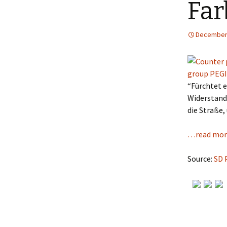
Far
December 
“Fürchtet 
Widerstand
die Straße,
…read mor
Source:
SD 