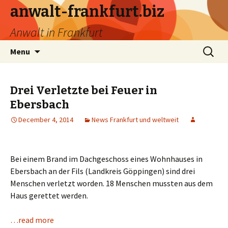
anwalt-frankfurt.biz
Anwalt in Frankfurt
Skip
Search
Menu
to
for:
content
Drei Verletzte bei Feuer in
Ebersbach
December 4, 2014
News Frankfurt und weltweit
Bei einem Brand im Dachgeschoss eines Wohnhauses in
Ebersbach an der Fils (Landkreis Göppingen) sind drei
Menschen verletzt worden. 18 Menschen mussten aus dem
Haus gerettet werden.
…read more