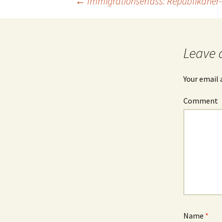
←
Immigrationserlass: Republikane
Post
navigation
Leave 
Your email 
Comment
Name
*