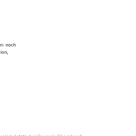
ßen- noch
ion,