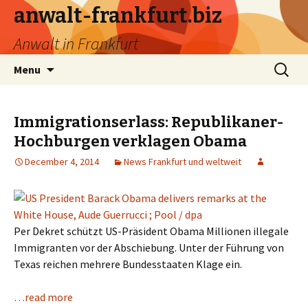
anwalt-frankfurt.biz
Anwalt in Frankfurt
Skip
Search
Menu
to
for:
content
Immigrationserlass: Republikaner-
Hochburgen verklagen Obama
December 4, 2014
News Frankfurt und weltweit
Per Dekret schützt US-Präsident Obama Millionen illegale
Immigranten vor der Abschiebung. Unter der Führung von
Texas reichen mehrere Bundesstaaten Klage ein.
…read more