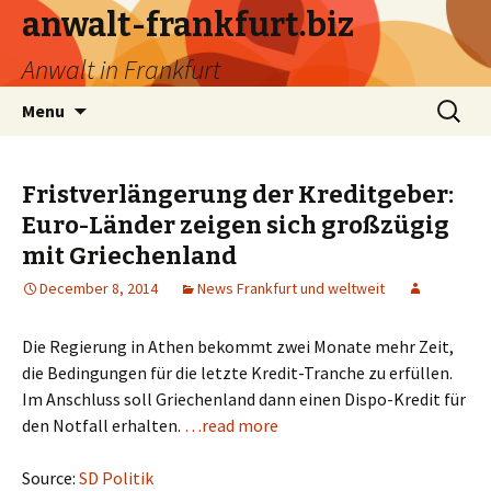
anwalt-frankfurt.biz
Anwalt in Frankfurt
Skip
Search
Menu
to
for:
content
Fristverlängerung der Kreditgeber:
Euro-Länder zeigen sich großzügig
mit Griechenland
December 8, 2014
News Frankfurt und weltweit
Die Regierung in Athen bekommt zwei Monate mehr Zeit,
die Bedingungen für die letzte Kredit-Tranche zu erfüllen.
Im Anschluss soll Griechenland dann einen Dispo-Kredit für
den Notfall erhalten.
…read more
Source:
SD Politik