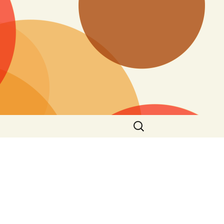
Search
for: