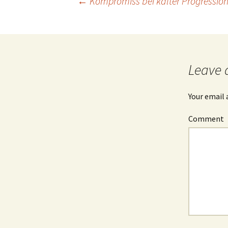
←
Kompromiss bei kalter Progression:
Post
navigation
Leave 
Your email 
Comment