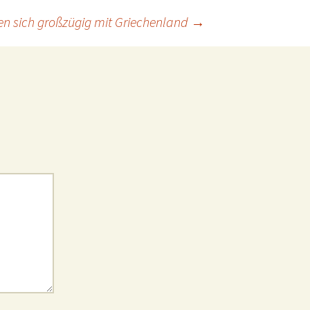
gen sich großzügig mit Griechenland
→