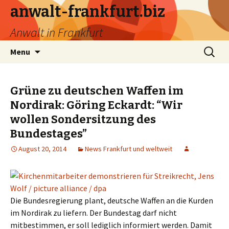
anwalt-frankfurt.biz
Anwalt in Frankfurt
Skip
Search
Menu
to
for:
content
Grüne zu deutschen Waffen im
Nordirak: Göring Eckardt: “Wir
wollen Sondersitzung des
Bundestages”
August 20, 2014
News Frankfurt und weltweit
Die Bundesregierung plant, deutsche Waffen an die Kurden
im Nordirak zu liefern. Der Bundestag darf nicht
mitbestimmen, er soll lediglich informiert werden. Damit