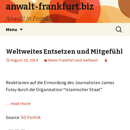
anwalt-frankfurt.biz
Anwalt in Frankfurt
Skip
Search
Menu
to
for:
content
Weltweites Entsetzen und Mitgefühl
August 20, 2014
News Frankfurt und weltweit
Reaktionen auf die Ermordung des Journalisten James
Foley durch die Organisation “Islamischer Staat”
…read more
Source:
SD Politik