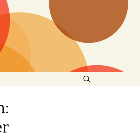
Search
for:
n:
er