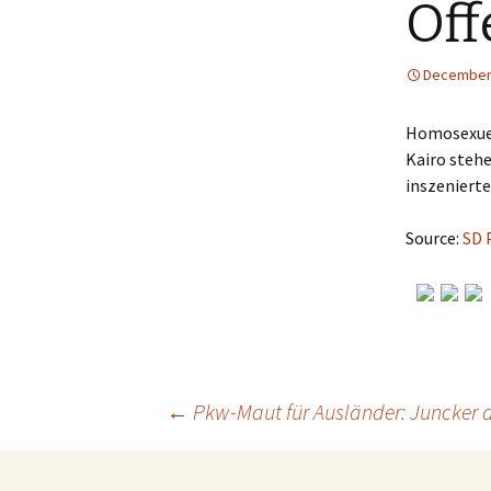
Öff
December 
Homosexuell
Kairo stehe
inszeniert
Source:
SD 
←
Pkw-Maut für Ausländer: Juncker d
Post