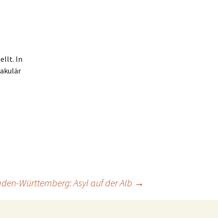
llt. In
takulär
den-Württemberg: Asyl auf der Alb
→